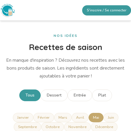
S'inscrire / Se connecter
NOS IDÉES
Recettes de saison
En manque d'inspiration ? Découvrez nos recettes avec les
bons produits de saison. Les ingrédients sont directement
ajoutables à votre panier !
Tous
Dessert
Entrée
Plat
Janvier
Février
Mars
Avril
Mai
Juin
Septembre
Octobre
Novembre
Décembre