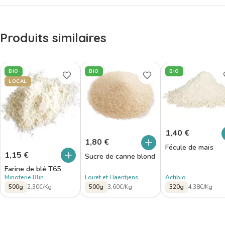
Produits similaires
BIO
BIO
BIO
LOCAL
1,40
€
1,80
€
Fécule de maïs
1,15
€
Sucre de canne blond
Farine de blé T65
Minoterie Blin
Loiret et Haentjens
Actibio
500g
2,30€/Kg
500g
3,60€/Kg
320g
4,38€/Kg