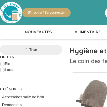
S'inscrire / Se connecter
R
NOUVEAUTÉS
ALIMENTAIRE
Hygiène e
Trier
FILTRES
Le coin des 
Bio
Local
CATÉGORIES
Accessoires salle de bain
Déodorants