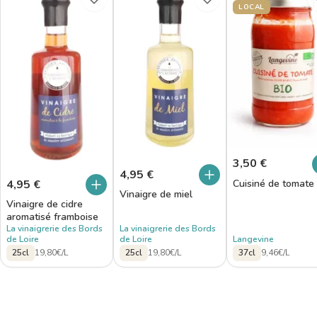
LOCAL
3,50
€
4,95
€
4,95
€
Cuisiné de tomate
Vinaigre de miel
Vinaigre de cidre
aromatisé framboise
La vinaigrerie des Bords
La vinaigrerie des Bords
de Loire
de Loire
Langevine
25cl
19,80€/L
25cl
19,80€/L
37cl
9,46€/L