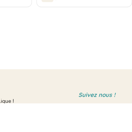
Suivez nous !
ique !
ts ?