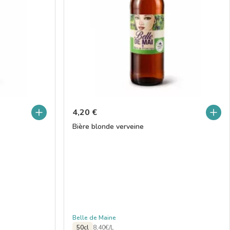
4,20
€
Bière blonde verveine
Belle de Maine
50cl
8,40€/L