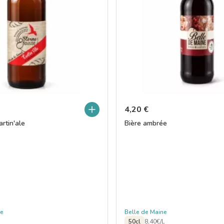
4,20
€
artin'ale
Bière ambrée
se
Belle de Maine
50cl
8,40€/L