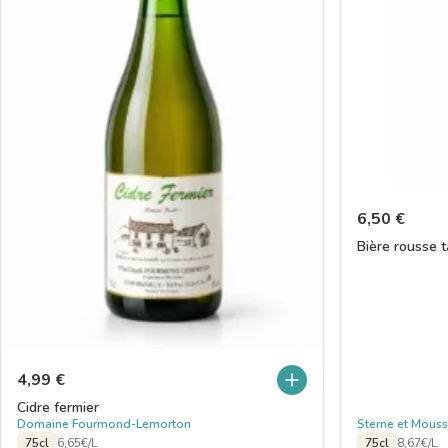
6,50
€
Bière rousse t
4,99
€
Cidre fermier
Domaine Fourmond-Lemorton
Sterne et Mous
75cl
6,65€/L
75cl
8,67€/L