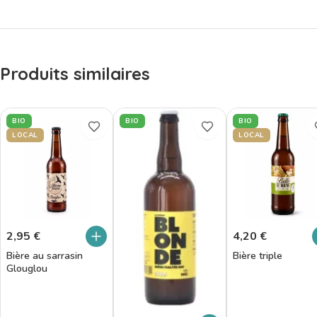
Produits similaires
BIO
BIO
BIO
LOCAL
LOCAL
2,95
€
4,20
€
Bière au sarrasin
Bière triple
Glouglou