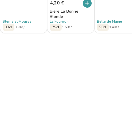
4,20
€
Bière La Bonne
Blonde
Sterne et Mousse
Le Fourgon
Belle de Maine
33cl
8,94€/L
75cl
5,60€/L
50cl
8,40€/L