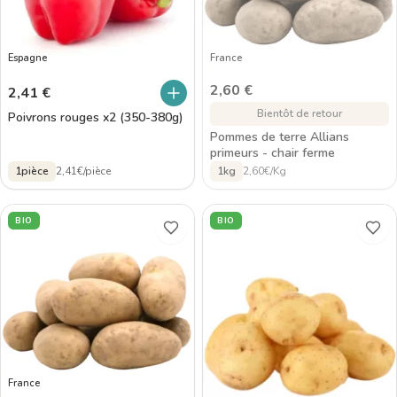
Espagne
France
2,60
€
2,41
€
Bientôt de retour
Poivrons rouges x2 (350-380g)
Pommes de terre Allians
primeurs - chair ferme
1pièce
2,41€/pièce
1kg
2,60€/Kg
BIO
BIO
France