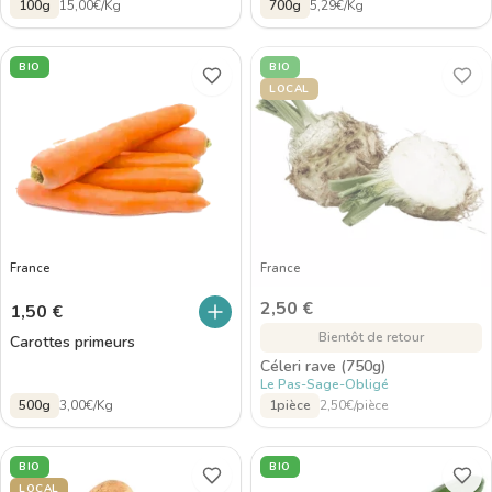
100g
15,00€/Kg
700g
5,29€/Kg
BIO
BIO
LOCAL
France
France
2,50
€
1,50
€
Bientôt de retour
Carottes primeurs
Céleri rave (750g)
Le Pas-Sage-Obligé
500g
3,00€/Kg
1pièce
2,50€/pièce
BIO
BIO
LOCAL