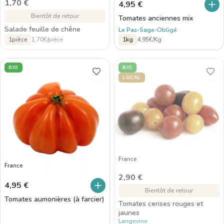
1,70
€
4,95
€
Bientôt de retour
Tomates anciennes mix
Salade feuille de chêne
Le Pas-Sage-Obligé
1pièce
1,70€/pièce
1kg
4,95€/Kg
BIO
BIO
LOCAL
France
France
2,90
€
4,95
€
Bientôt de retour
Tomates aumonières (à farcier)
Tomates cerises rouges et
jaunes
Langevine