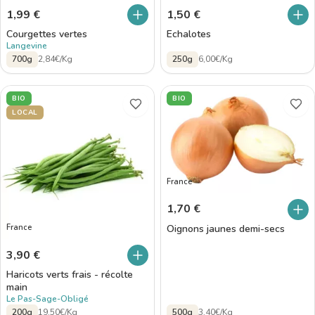
1,99
€
1,50
€
Courgettes vertes
Echalotes
Langevine
700g
2,84€/Kg
250g
6,00€/Kg
BIO
BIO
LOCAL
France
1,70
€
Oignons jaunes demi-secs
France
3,90
€
Haricots verts frais - récolte
main
Le Pas-Sage-Obligé
200g
19,50€/Kg
500g
3,40€/Kg