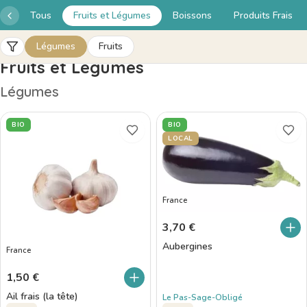
Tous
Fruits et Légumes
Boissons
Produits Frais
Légumes
Fruits
Fruits et Légumes
TRI
Pertinence
Prix croissant
Légumes
Prix décroissant
Nouveautés
BIO
BIO
FILTRES
Bio
Local
LOCAL
France
3,70
€
Aubergines
France
1,50
€
Ail frais (la tête)
Le Pas-Sage-Obligé