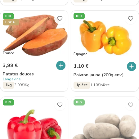
BIO
BIO
LOCAL
France
Espagne
3,99
€
1,10
€
Patates douces
Poivron jaune (200g env.)
Langevine
1kg
3,99€/Kg
1pièce
1,10€/pièce
BIO
BIO