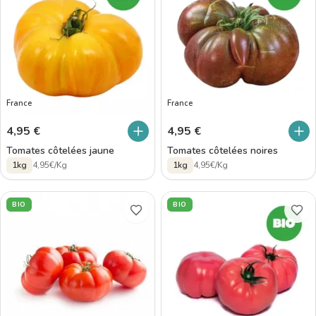
France
France
4,95
€
4,95
€
Tomates côtelées jaune
Tomates côtelées noires
1kg
4,95€/Kg
1kg
4,95€/Kg
BIO
BIO