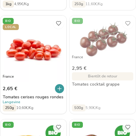
1kg
4,95€/Kg
250g
11,60€/Kg
BIO
BIO
LOCAL
France
2,95
€
Bientôt de retour
France
Tomates cocktail grappe
2,65
€
Tomates cerises rouges rondes
Langevine
250g
10,60€/Kg
500g
5,90€/Kg
BIO
BIO