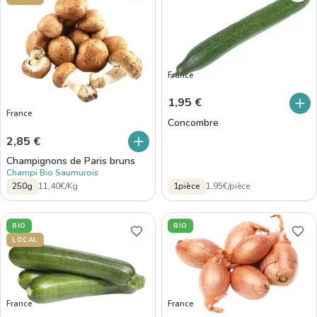
France
1,95
€
France
Concombre
2,85
€
Champignons de Paris bruns
Champi Bio Saumurois
250g
11,40€/Kg
1pièce
1,95€/pièce
BIO
BIO
LOCAL
France
France