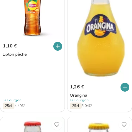
1,10
€
Lipton pêche
1,26
€
Orangina
Le Fourgon
Le Fourgon
25cl
4,40€/L
25cl
5,04€/L