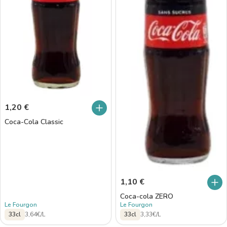
1,20
€
Coca-Cola Classic
1,10
€
Coca-cola ZERO
Le Fourgon
Le Fourgon
33cl
3,64€/L
33cl
3,33€/L