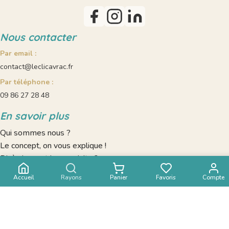
Nous contacter
Par email :
contact@leclicavrac.fr
Par téléphone :
09 86 27 28 48
En savoir plus
Qui sommes nous ?
Le concept, on vous explique !
D’où viennent les produits ?
Livraison à domicile
Accueil
Rayons
Panier
Favoris
Compte
Nos recettes
Mentions légales
CGV
Données personnelles