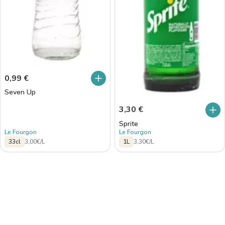
0,99
€
Seven Up
3,30
€
Sprite
Le Fourgon
Le Fourgon
33cl
3,00€/L
1L
3,30€/L