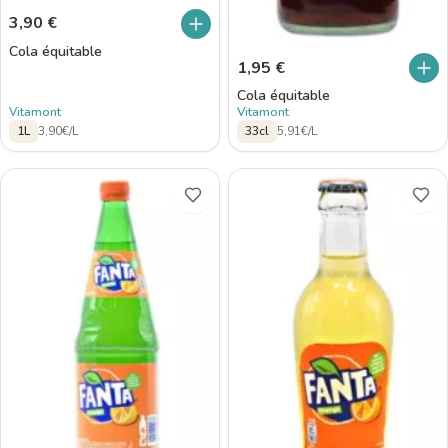
3,90
€
Cola équitable
1,95
€
Cola équitable
Vitamont
Vitamont
1L
3,90€/L
33cl
5,91€/L