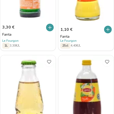
3,30
€
1,10
€
Fanta
Fanta
Le Fourgon
Le Fourgon
1L
3,30€/L
25cl
4,40€/L