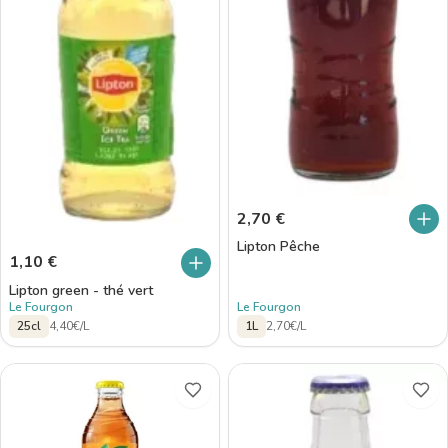
2,70
€
Lipton Pêche
1,10
€
Lipton green - thé vert
Le Fourgon
Le Fourgon
25cl
4,40€/L
1L
2,70€/L