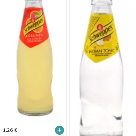
1,26
€