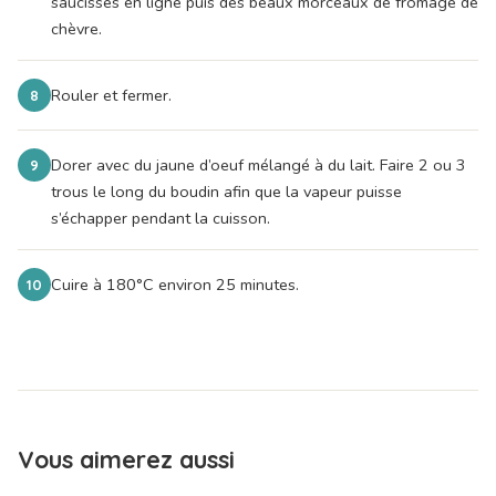
saucisses en ligne puis des beaux morceaux de fromage de
chèvre.
Rouler et fermer.
8
Dorer avec du jaune d’oeuf mélangé à du lait. Faire 2 ou 3
9
trous le long du boudin afin que la vapeur puisse
s’échapper pendant la cuisson.
Cuire à 180°C environ 25 minutes.
10
Vous aimerez aussi