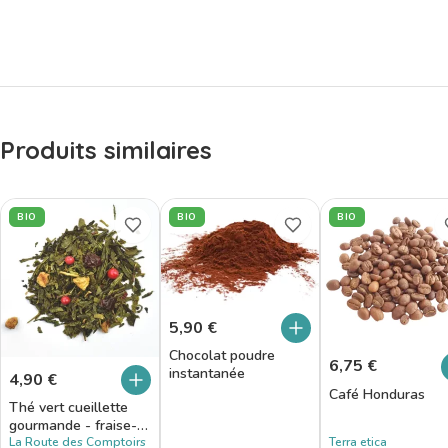
Produits similaires
BIO
BIO
BIO
5,90
€
Chocolat poudre
6,75
€
instantanée
4,90
€
Café Honduras
Thé vert cueillette
gourmande - fraise-
pomme-cerise
La Route des Comptoirs
Terra etica