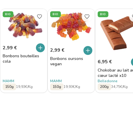
BIO
BIO
BIO
2,99
€
2,99
€
Bonbons bouteilles
Bonbons oursons
6,95
€
cola
vegan
Chokobar au lait a
cœur lacté x10
MAMM
MAMM
Belledonne
150g
19,93€/Kg
150g
19,93€/Kg
200g
34,75€/Kg