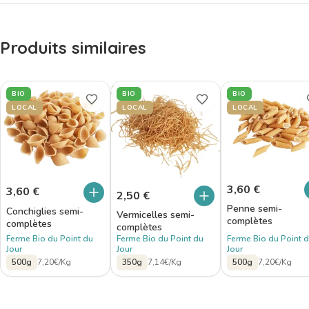
Produits similaires
BIO
BIO
BIO
LOCAL
LOCAL
LOCAL
3,60
€
3,60
€
2,50
€
Penne semi-
Conchiglies semi-
Vermicelles semi-
complètes
complètes
complètes
Ferme Bio du Point du
Ferme Bio du Point du
Ferme Bio du Point 
Jour
Jour
Jour
500g
7,20€/Kg
350g
7,14€/Kg
500g
7,20€/Kg