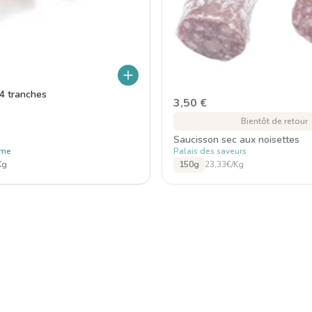
4 tranches
3,50
€
Bientôt de retour
Saucisson sec aux noisettes
sme
Palais des saveurs
Kg
150g
23,33€/Kg