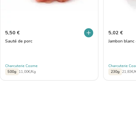
5,50
€
5,02
€
Sauté de porc
Jambon blanc 
Charcuterie Cosme
Charcuterie Co
500g
11,00€/Kg
230g
21,83€/