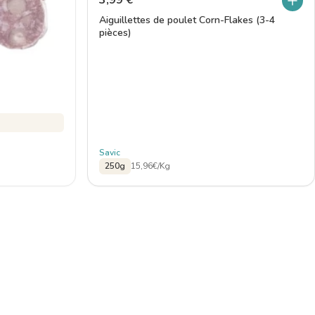
3,99
€
Aiguillettes de poulet Corn-Flakes (3-4
pièces)
Savic
250g
15,96€/Kg