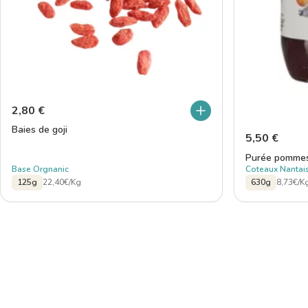
2,80
€
Baies de goji
5,50
€
Purée pommes
Base Orgnanic
Coteaux Nantai
125g
22,40€/Kg
630g
8,73€/K