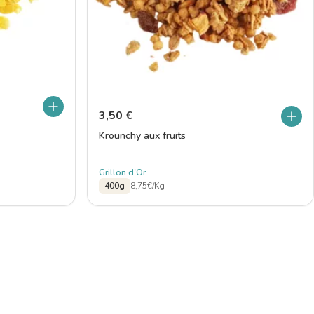
3,50
€
Krounchy aux fruits
Grillon d'Or
400g
8,75€/Kg