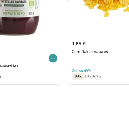
1,85
€
Corn flakes natures
-myrtilles
s
Grillon d'Or
g
180g
10,28€/Kg