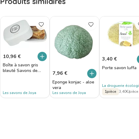
Produits similaires
10,96
€
3,40
€
Boîte à savon gris
Porte savon luffa
bleuté Savons de
7,96
€
Joya
Eponge konjac - aloe
La droguerie écolog
vera
1pièce
3,40€/pièce
Les savons de Joya
Les savons de Joya