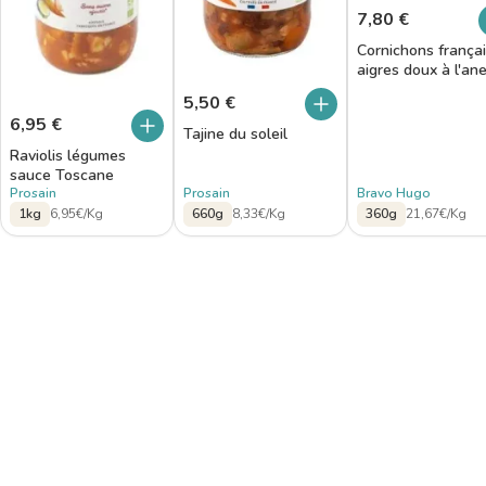
7,80
€
Cornichons frança
aigres doux à l'an
5,50
€
6,95
€
Tajine du soleil
Raviolis légumes
sauce Toscane
Prosain
Prosain
Bravo Hugo
1kg
6,95€/Kg
660g
8,33€/Kg
360g
21,67€/Kg