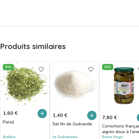
Produits similaires
BIO
BIO
1,60
€
1,40
€
7,80
€
Persil
Sel fin de Guérande
Cornichons frança
aigres doux à l'an
Actibio
Le Guérandais
Bravo Hugo