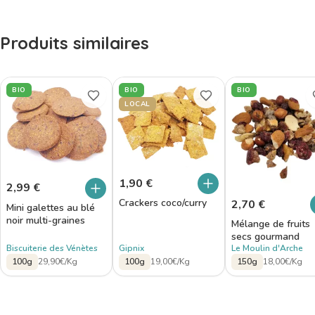
Produits similaires
BIO
BIO
BIO
LOCAL
1,90
€
2,99
€
Crackers coco/curry
2,70
€
Mini galettes au blé
noir multi-graines
Mélange de fruits
secs gourmand
Biscuiterie des Vénètes
Gipnix
Le Moulin d'Arche
100g
29,90€/Kg
100g
19,00€/Kg
150g
18,00€/Kg