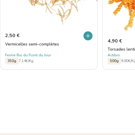
2,50
€
4,90
€
Vermicelles semi-complètes
Torsades lenti
Ferme Bio du Point du Jour
Actibio
350g
7,14€/Kg
500g
9,80€/K