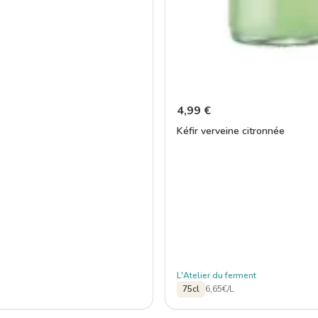
4,99
€
Kéfir verveine citronnée
L'Atelier du ferment
75cl
6,65€/L