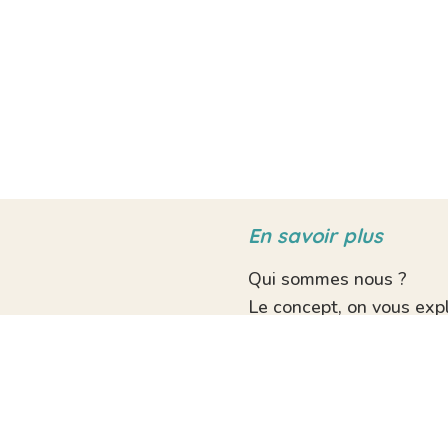
En savoir plus
Qui sommes nous ?
Le concept, on vous expl
D’où viennent les produi
Livraison à domicile
Nos recettes
Mentions légales
CGV
Données personnelles