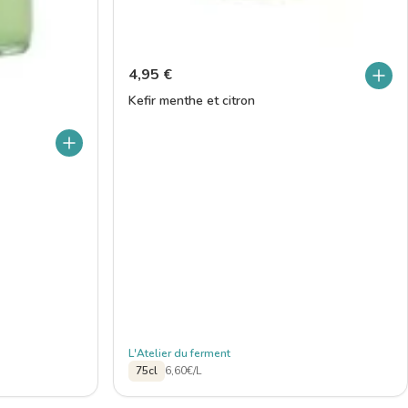
4,95
€
Kefir menthe et citron
L'Atelier du ferment
75cl
6,60€/L