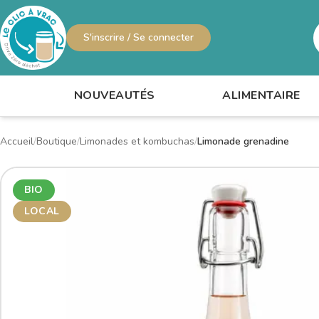
S'inscrire / Se connecter
R
NOUVEAUTÉS
ALIMENTAIRE
Accueil
Boutique
Limonades et kombuchas
Limonade grenadine
BIO
LOCAL