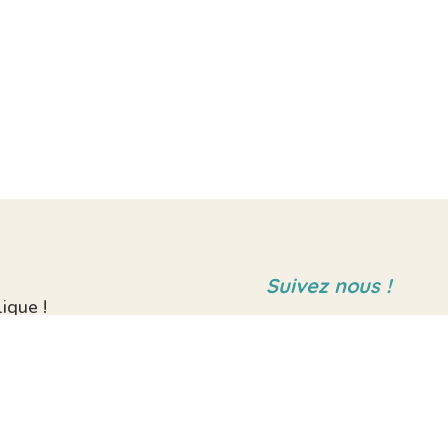
Suivez nous !
ique !
ts ?