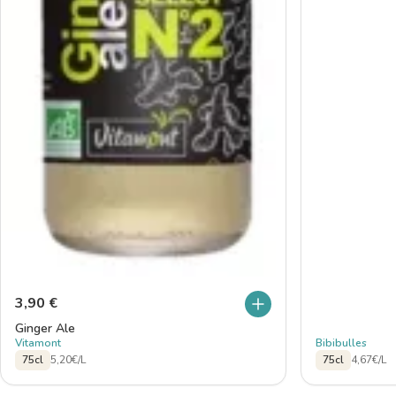
3,90
€
Ginger Ale
Vitamont
Bibibulles
75cl
5,20€/L
75cl
4,67€/L