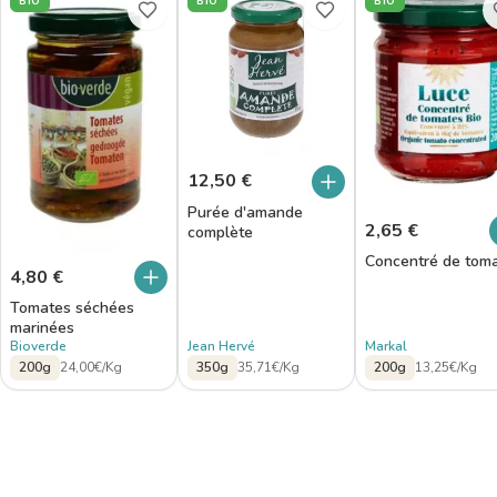
BIO
BIO
BIO
12,50
€
Purée d'amande
2,65
€
complète
Concentré de tom
4,80
€
Tomates séchées
marinées
Bioverde
Jean Hervé
Markal
200g
24,00€/Kg
350g
35,71€/Kg
200g
13,25€/Kg