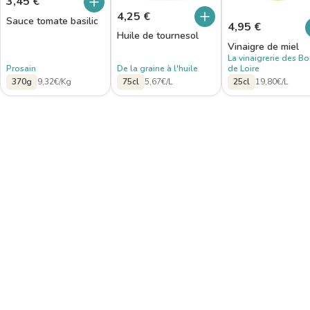
3,45
€
4,25
€
Sauce tomate basilic
4,95
€
Huile de tournesol
Vinaigre de miel
La vinaigrerie des Bo
Prosain
De la graine à l'huile
de Loire
370g
9,32€/Kg
75cl
5,67€/L
25cl
19,80€/L