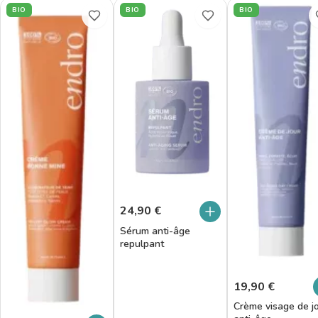
BIO
BIO
BIO
24,90
€
Sérum anti-âge
repulpant
19,90
€
Crème visage de j