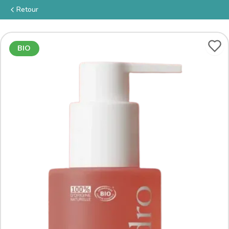
Retour
BIO