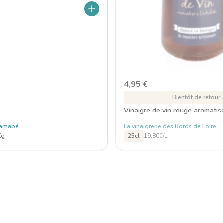
4,95
€
Bientôt de retour
Vinaigre de vin rouge aromatis
Mamabé
La vinaigrerie des Bords de Loire
Kg
25cl
19,80€/L