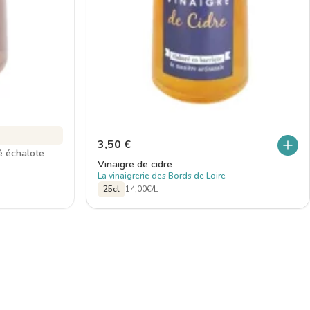
3,50
€
é échalote
Vinaigre de cidre
La vinaigrerie des Bords de Loire
25cl
14,00€/L