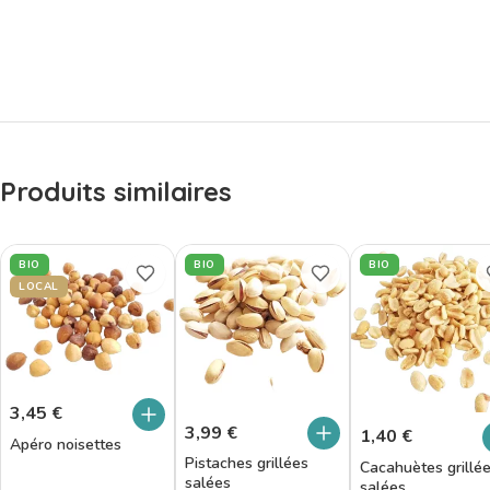
Produits similaires
BIO
BIO
BIO
LOCAL
3,45
€
3,99
€
1,40
€
Apéro noisettes
Pistaches grillées
Cacahuètes grillé
salées
salées