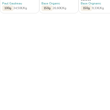
Paul Gautreau
Base Organic
Base Orgnanic
100g
34,50€/Kg
150g
26,60€/Kg
150g
9,33€/Kg