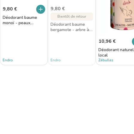
9,80
€
9,80
€
Bientôt de retour
Déodorant baume
monoï - peaux
Déodorant baume
sensibles
bergamote - arbre à
thé
10,96
€
Déodorant naturel
local
Endro
Endro
Zébulles