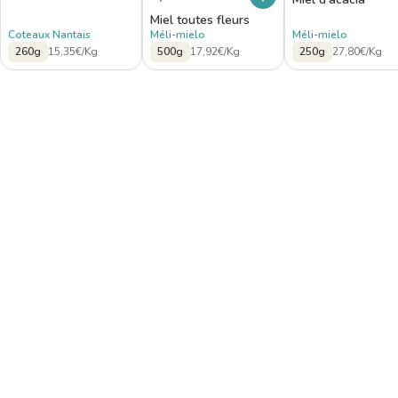
Miel toutes fleurs
Coteaux Nantais
Méli-mielo
Méli-mielo
260g
15,35€/Kg
500g
17,92€/Kg
250g
27,80€/Kg