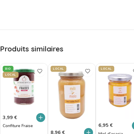
Produits similaires
BIO
LOCAL
LOCAL
LOCAL
3,99
€
6,95
€
Confiture Fraise
8,96
€
Miel d'acacia