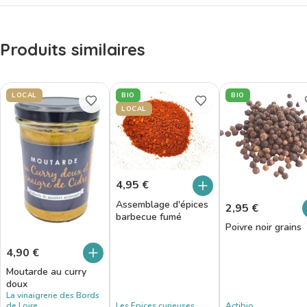
Produits similaires
LOCAL
BIO
BIO
LOCAL
4,95
€
Assemblage d'épices
2,95
€
barbecue fumé
Poivre noir grains
4,90
€
Moutarde au curry
doux
La vinaigrerie des Bords
de Loire
Les Epices curieuses
Actibio