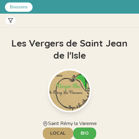
Boissons
TRI
Pertinence
Les Vergers de Saint Jean
Prix croissant
Prix décroissant
Nouveautés
de l'Isle
FILTRES
Bio
Local
Saint Rémy la Varenne
LOCAL
BIO