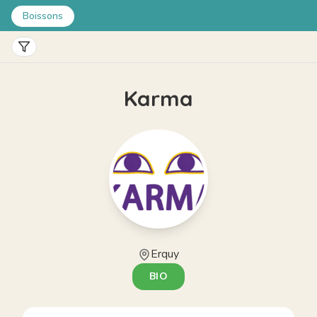
Boissons
TRI
Pertinence
Karma
Prix croissant
Prix décroissant
Nouveautés
FILTRES
Bio
Local
Erquy
BIO